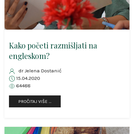
Kako početi razmišljati na
engleskom?
dr Jelena Dostanić
15.04.2020
64488
PROČITAJ VIŠE …